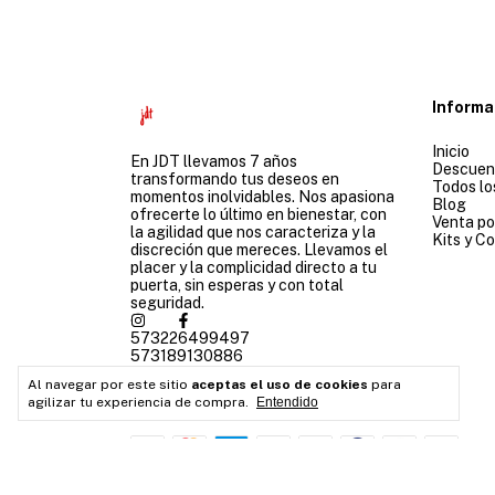
Informa
Inicio
En JDT llevamos 7 años
Descuen
transformando tus deseos en
Todos lo
momentos inolvidables. Nos apasiona
Blog
ofrecerte lo último en bienestar, con
Venta po
la agilidad que nos caracteriza y la
Kits y C
discreción que mereces. Llevamos el
placer y la complicidad directo a tu
puerta, sin esperas y con total
seguridad.
573226499497
573189130886
directojdt@gmail.com
Al navegar por este sitio
aceptas el uso de cookies
para
Medellín-Colombia
agilizar tu experiencia de compra.
Entendido
Medios de pago