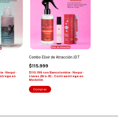
Combo Elixir de Atracción JDT
$115.999
$110.199
con
Bancolombia - Nequi -
a - Nequi -
Llaves (Bre-B) - Contraentrega en
entrega en
Medellín