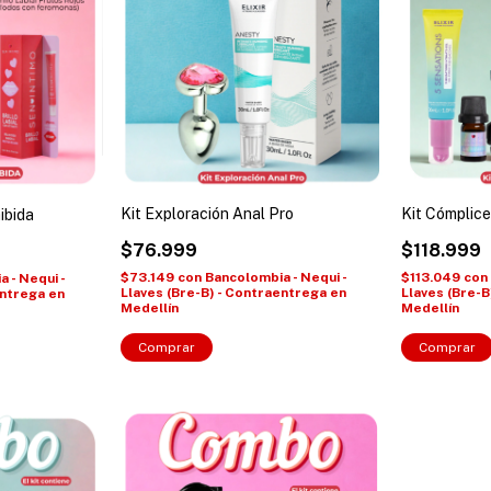
Kit Cómplice
Kit Exploración Anal Pro
ibida
$118.999
$76.999
$113.049
con
$73.149
con
Bancolombia - Nequi -
 - Nequi -
Llaves (Bre-B
Llaves (Bre-B) - Contraentrega en
entrega en
Medellín
Medellín