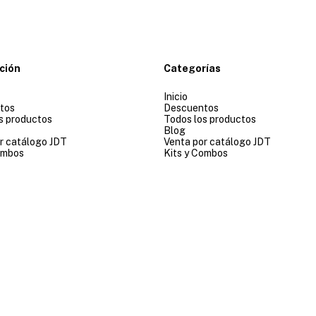
ción
Categorías
Inicio
tos
Descuentos
s productos
Todos los productos
Blog
r catálogo JDT
Venta por catálogo JDT
ombos
Kits y Combos
Copyright JDT COM