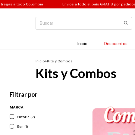
o Colombia
Envíos a todo el país GRATIS por pedidos superiores 
Inicio
Descuentos
Inicio
>
Kits y Combos
Kits y Combos
Filtrar por
MARCA
Euforia (2)
Sen (1)