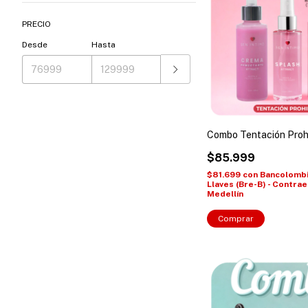
PRECIO
Desde
Hasta
Combo Tentación Proh
$85.999
$81.699
con
Bancolombia
Llaves (Bre-B) - Contra
Medellín