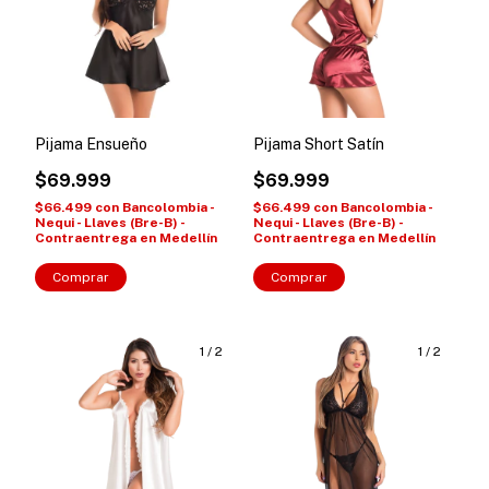
Pijama Ensueño
Pijama Short Satín
$69.999
$69.999
$66.499
con
Bancolombia -
$66.499
con
Bancolombia -
Nequi - Llaves (Bre-B) -
Nequi - Llaves (Bre-B) -
Contraentrega en Medellín
Contraentrega en Medellín
Comprar
Comprar
1
/
2
1
/
2