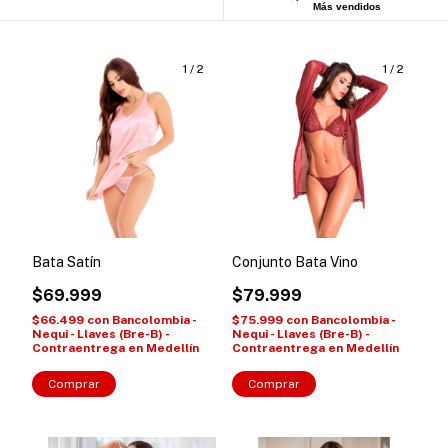
Más vendidos
1
/
2
1
/
2
Conjunto Bata Vino
Bata Satín
$79.999
$69.999
$75.999
con
Bancolombia -
$66.499
con
Bancolombia -
Nequi - Llaves (Bre-B) -
Nequi - Llaves (Bre-B) -
Contraentrega en Medellín
Contraentrega en Medellín
Comprar
Comprar