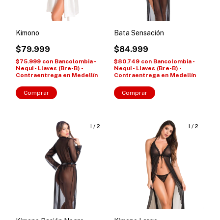
Bata Sensación
Kimono
$84.999
$79.999
$80.749
con
Bancolombia -
$75.999
con
Bancolombia -
Nequi - Llaves (Bre-B) -
Nequi - Llaves (Bre-B) -
Contraentrega en Medellín
Contraentrega en Medellín
Comprar
Comprar
1
/
2
1
/
2