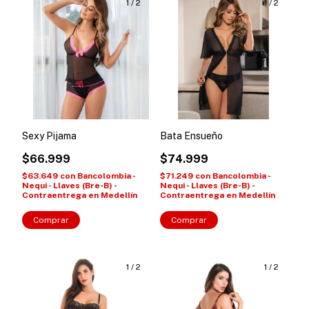
1
/
2
1
/
2
Sexy Pijama
Bata Ensueño
$66.999
$74.999
$63.649
con
Bancolombia -
$71.249
con
Bancolombia -
Nequi - Llaves (Bre-B) -
Nequi - Llaves (Bre-B) -
Contraentrega en Medellín
Contraentrega en Medellín
Comprar
Comprar
1
/
2
1
/
2