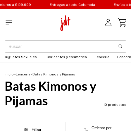
iores a $129.999
Entregas a todo Colombia
Envíos a to
Juguetes Sexuales
Lubricantes y cosmética
Lencería
Lencería
Inicio
>
Lencería
>
Batas Kimonos y Pijamas
Batas Kimonos y
Pijamas
10 productos
Ordenar por:
Filtrar