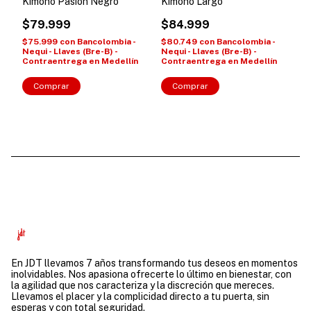
Kimono Pasión Negro
Kimono Largo
$79.999
$84.999
$75.999
con
Bancolombia -
$80.749
con
Bancolombia -
Nequi - Llaves (Bre-B) -
Nequi - Llaves (Bre-B) -
Contraentrega en Medellín
Contraentrega en Medellín
Comprar
Comprar
En JDT llevamos 7 años transformando tus deseos en momentos
inolvidables. Nos apasiona ofrecerte lo último en bienestar, con
la agilidad que nos caracteriza y la discreción que mereces.
Llevamos el placer y la complicidad directo a tu puerta, sin
esperas y con total seguridad.