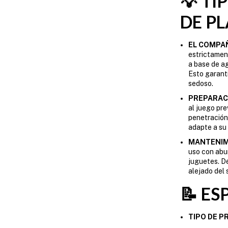
💡 TI
DE P
EL COMPA
estrictamen
a base de ag
Esto garant
sedoso.
PREPARACI
al juego pre
penetración.
adapte a su 
MANTENIMI
uso con abun
juguetes. Dé
alejado del 
📝 ES
TIPO DE P