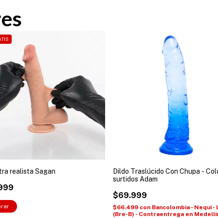
res
TIS
ltra realista Sagan
Dildo Traslúcido Con Chupa - Col
surtidos Adam
999
$69.999
rar
$66.499
con
Bancolombia - Nequi - 
(Bre-B) - Contraentrega en Medellí