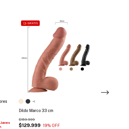
GRATIS
ores
Dildo Benson 
+1
Dildo Marco 33 cm
$79.999
$75.999
con
Ban
$159.999
(Bre-B) - Contra
Llaves
$129.999
19
% OFF
n