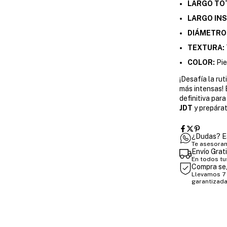
LARGO TO
LARGO INS
DIÁMETRO
TEXTURA:
COLOR:
Pie
¡Desafía la ru
más intensas! 
definitiva para
JDT
y prepárat
¿Dudas? E
Te asesoram
Envío Grat
En todos tu
Compra se
Llevamos 7 
garantizada