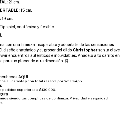
TAL:
21 cm.
ERTABLE:
15 cm.
:
19 cm.
Tipo piel, anatómica y flexible.
l.
tina con una firmeza insuperable y aduéñate de las sensaciones
El diseño anatómico y el grosor del dildo
Christopher
son la clave
 vivir encuentros auténticos e inolvidables. Añádelo a tu carrito en
e para un placer de otra dimensión. 🛒
scríbenos AQUI
os al instante y con total reserva por WhatsApp.
is
s pedidos superiores a $130.000.
gura
años siendo tus cómplices de confianza. Privacidad y seguridad
s.