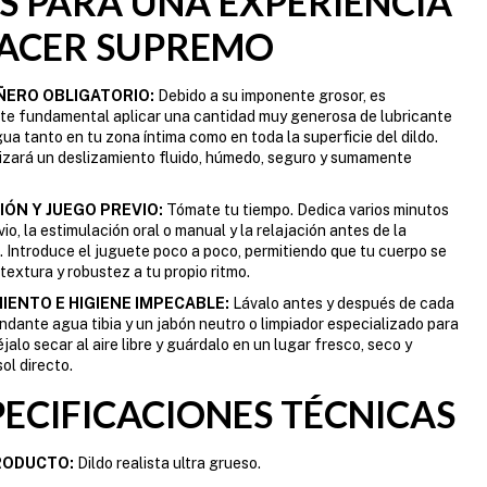
PS PARA UNA EXPERIENCIA
LACER SUPREMO
ÑERO OBLIGATORIO:
Debido a su imponente grosor, es
te fundamental aplicar una cantidad muy generosa de lubricante
ua tanto en tu zona íntima como en toda la superficie del dildo.
izará un deslizamiento fluido, húmedo, seguro y sumamente
ÓN Y JUEGO PREVIO:
Tómate tu tiempo. Dedica varios minutos
vio, la estimulación oral o manual y la relajación antes de la
 Introduce el juguete poco a poco, permitiendo que tu cuerpo se
textura y robustez a tu propio ritmo.
ENTO E HIGIENE IMPECABLE:
Lávalo antes y después de cada
dante agua tibia y un jabón neutro o limpiador especializado para
jalo secar al aire libre y guárdalo en un lugar fresco, seco y
sol directo.
PECIFICACIONES TÉCNICAS
RODUCTO:
Dildo realista ultra grueso.