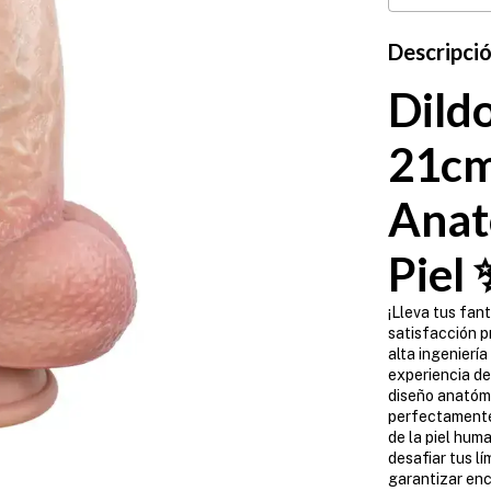
Descripci
Dild
21cm
Anat
Piel
¡Lleva tus fan
satisfacción p
alta ingenierí
experiencia de
diseño anatómi
perfectamente 
de la piel hum
desafiar tus l
garantizar enc