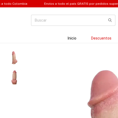
Envíos a todo el país GRATIS por pedidos superiores a $129.999
Inicio
Descuentos