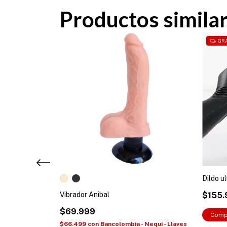
Productos simila
GRA
Dildo u
Vibrador Anibal
$155.
$69.999
Comp
 Nequi - Llaves
$66.499
con
Bancolombia - Nequi - Llaves