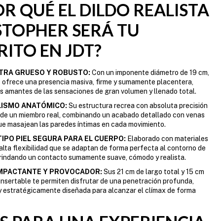
OR QUÉ EL DILDO REALISTA
STOPHER SERÁ TU
ITO EN JDT?
TRA GRUESO Y ROBUSTO:
Con un imponente diámetro de 19 cm,
 ofrece una presencia masiva, firme y sumamente placentera,
os amantes de las sensaciones de gran volumen y llenado total.
LISMO ANATÓMICO:
Su estructura recrea con absoluta precisión
 de un miembro real, combinando un acabado detallado con venas
e masajean las paredes íntimas en cada movimiento.
IPO PIEL SEGURA PARA EL CUERPO:
Elaborado con materiales
lta flexibilidad que se adaptan de forma perfecta al contorno de
brindando un contacto sumamente suave, cómodo y realista.
MPACTANTE Y PROVOCADOR:
Sus 21 cm de largo total y 15 cm
insertable te permiten disfrutar de una penetración profunda,
y estratégicamente diseñada para alcanzar el clímax de forma