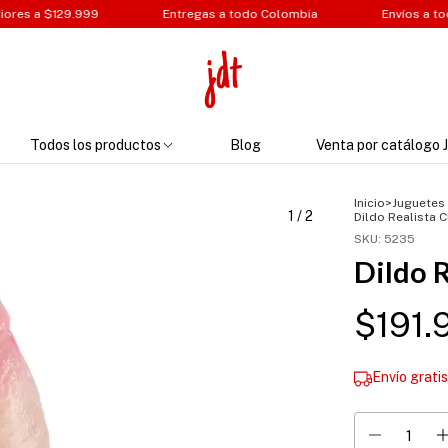
Entregas a todo Colombia
Envíos a todo el país GRATIS por 
Todos los productos
Blog
Venta por catálogo 
Inicio
>
Juguetes
1
/
2
Dildo Realista 
SKU:
5235
Dildo 
$191.
Envío grati