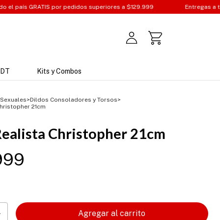
pedidos superiores a $129.999
Entregas a todo Colombia
JDT
Kits y Combos
 Sexuales
>
Dildos Consoladores y Torsos
>
Christopher 21cm
Realista Christopher 21cm
999
s