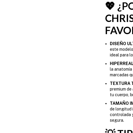
💖 ¿P
CHRI
FAVOR
DISEÑO UL
este modelo
ideal para l
HIPERREA
la anatomía
marcadas qu
TEXTURA T
premium de a
tu cuerpo, 
TAMAÑO I
de longitud 
controlada 
segura.