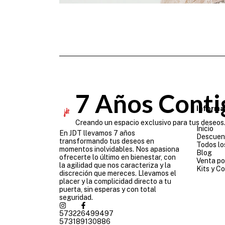
7 Años Conti
Informa
Creando un espacio exclusivo para tus deseos.
Inicio
En JDT llevamos 7 años
Descuen
transformando tus deseos en
Todos lo
momentos inolvidables. Nos apasiona
Blog
ofrecerte lo último en bienestar, con
Venta po
la agilidad que nos caracteriza y la
Kits y C
discreción que mereces. Llevamos el
placer y la complicidad directo a tu
puerta, sin esperas y con total
seguridad.
573226499497
573189130886