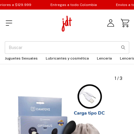
ores a $129.999
Entregas a todo Colombia
Envíos a tod
Juguetes Sexuales
Lubricantes y cosmética
Lencería
Lencería
1
/
3