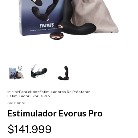
Inicio
>
Para ellos
>
Estimuladores De Próstata
>
Estimulador Evorus Pro
SKU:
4851
Estimulador Evorus Pro
$141.999