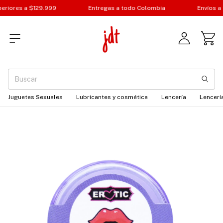
eriores a $129.999
Entregas a todo Colombia
Envíos a 
Juguetes Sexuales
Lubricantes y cosmética
Lencería
Lencería