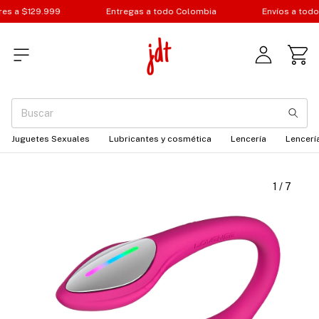
129.999
Entregas a todo Colombia
Envíos a todo el paí
Juguetes Sexuales
Lubricantes y cosmética
Lencería
Lencería
1
/
7