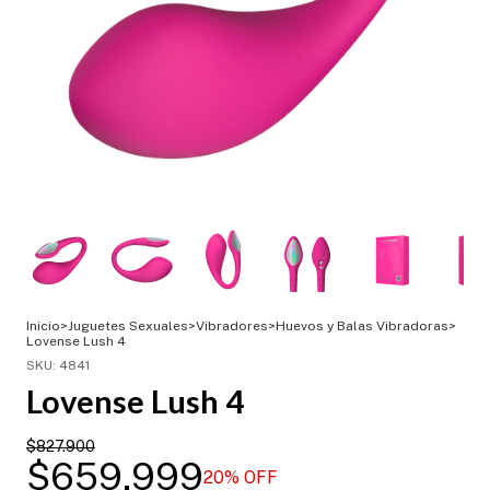
Inicio
>
Juguetes Sexuales
>
Vibradores
>
Huevos y Balas Vibradoras
>
Lovense Lush 4
SKU:
4841
Lovense Lush 4
$827.900
$659.999
20
% OFF