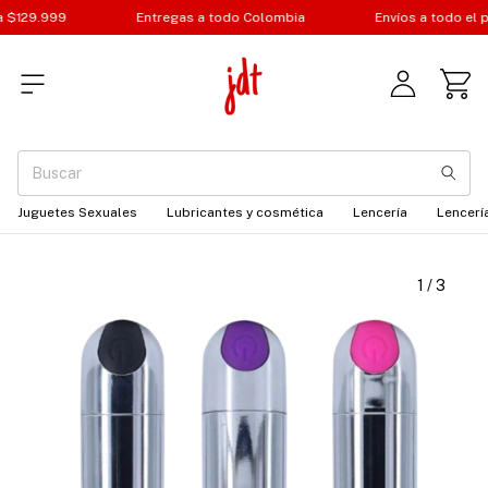
$129.999
Entregas a todo Colombia
Envíos a todo el pa
Juguetes Sexuales
Lubricantes y cosmética
Lencería
Lencería
1
/
3