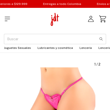
riores a $129.999
Entregas a todo Colombia
Envíos a t
Juguetes Sexuales
Lubricantes y cosmética
Lencería
Lencería
1
/
2