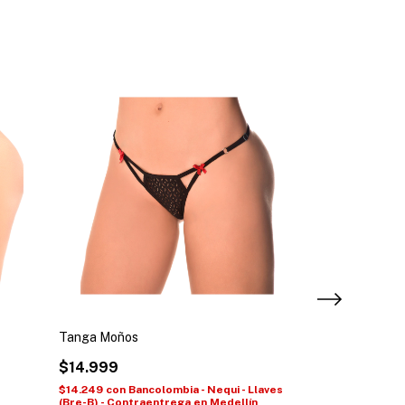
Tanga Moños
Tanga Tiras Mo
$14.999
$14.999
$14.249
con
Bancolombia - Nequi - Llaves
$14.249
con
Banc
(Bre-B) - Contraentrega en Medellín
(Bre-B) - Contra