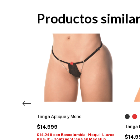
Productos simila
Tanga Aplique y Moño
$14.999
Tanga 
Nequi - Llaves
$14.249
con
Bancolombia - Nequi - Llaves
$14.9
n Medellín
(Bre-B) - Contraentrega en Medellín