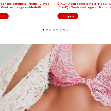
9
con
Bancolombia - Nequi - Llaves
$14.249
con
Bancolombia - Nequi - 
 - Contraentrega en Medellín
(Bre-B) - Contraentrega en Medellí
rar
Comprar