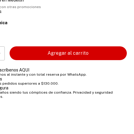
 en Medellín
con otras promociones
s
nica
scríbenos AQUI
os al instante y con total reserva por WhatsApp.
is
s pedidos superiores a $130.000.
gura
años siendo tus cómplices de confianza. Privacidad y seguridad
s.