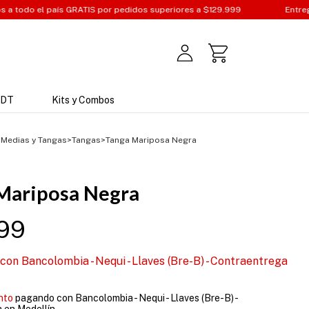
TIS por pedidos superiores a $129.999
Entregas a todo Colombia
JDT
Kits y Combos
>
Medias y Tangas
>
Tangas
>
Tanga Mariposa Negra
Mariposa Negra
99
con
Bancolombia - Nequi - Llaves (Bre-B) - Contraentrega
nto
pagando con Bancolombia - Nequi - Llaves (Bre-B) -