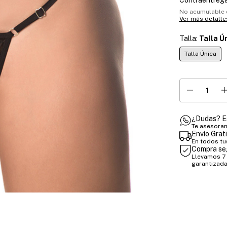
Contraentrega
No acumulable 
Ver más detalle
Talla:
Talla Ú
Talla Única
¿Dudas? E
Te asesoram
Envío Grat
En todos tu
Compra se
Llevamos 7 
garantizada