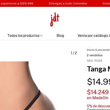
99
Entregas a todo Colombia
Envíos a todo el país GRA
Todos los productos
Blog
Venta por catálogo 
Inicio
>
Lencería
1
/
2
2 vendidos
SKU:
11068
Tanga 
$14.9
$14.249
en Medellín
5% de descue