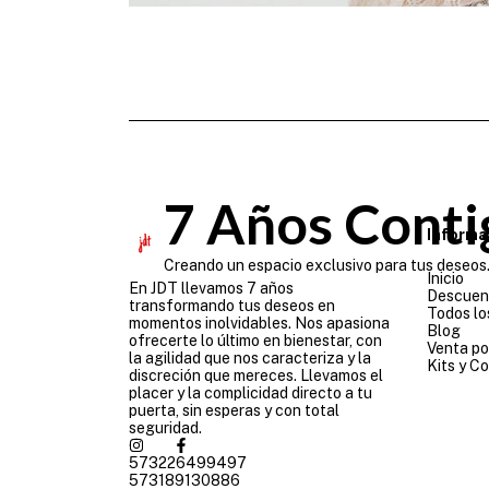
7 Años Conti
Informa
Creando un espacio exclusivo para tus deseos.
Inicio
En JDT llevamos 7 años
Descuen
transformando tus deseos en
Todos lo
momentos inolvidables. Nos apasiona
Blog
ofrecerte lo último en bienestar, con
Venta po
la agilidad que nos caracteriza y la
Kits y C
discreción que mereces. Llevamos el
placer y la complicidad directo a tu
puerta, sin esperas y con total
seguridad.
573226499497
573189130886