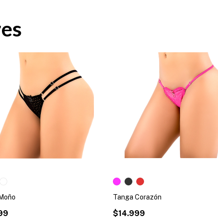
res
Moño
Tanga Corazón
99
$14.999