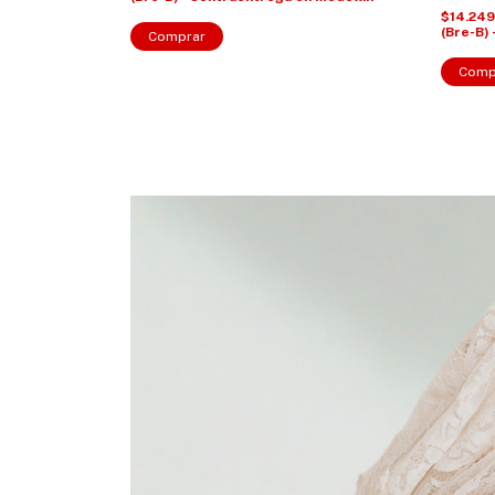
$14.24
(Bre-B)
Comprar
Comp